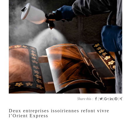
Share this :
|
|
|
|
|
Deux entreprises issoiriennes refont vivre
l’Orient Express