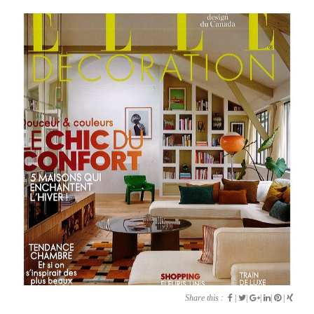
Share this :
|
|
|
|
|