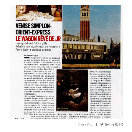
Share this :
|
|
|
|
|