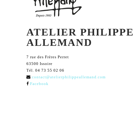
ATELIER PHILIPPE
ALLEMAND
7 rue des Frères Perret
63500 Issoire
Tél. 04 73 55 02 06
contact@atelierphilippeallemand.com
Facebook