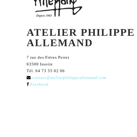
ATELIER PHILIPPE
ALLEMAND
7 rue des Frères Perret
63500 Issoire
Tél. 04 73 55 02 06
contact@atelierphilippeallemand.com
Facebook