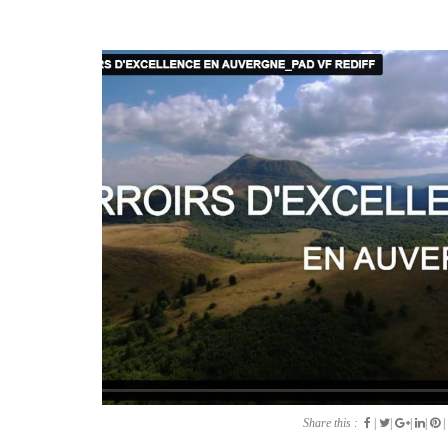
Share this :
|
|
|
|
|