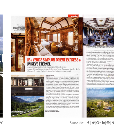
Share this :
|
|
|
|
|