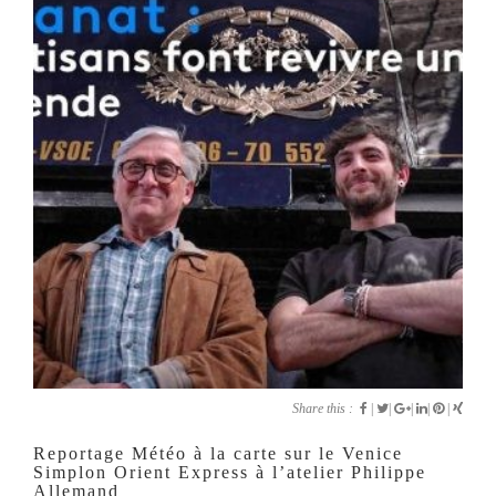
Share this :
|
|
|
|
|
Reportage Météo à la carte sur le Venice
Simplon Orient Express à l’atelier Philippe
Allemand