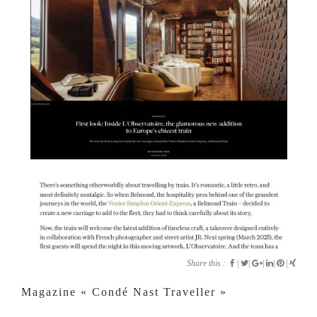
Share this :
|
|
|
|
|
Magazine « Condé Nast Traveller »